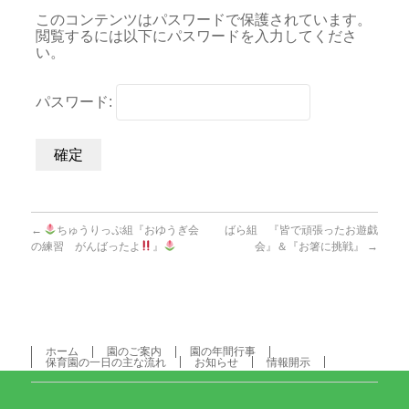
このコンテンツはパスワードで保護されています。
閲覧するには以下にパスワードを入力してくださ
い。
パスワード:
←
ちゅうりっぷ組『おゆうぎ会
ばら組 『皆で頑張ったお遊戯
の練習 がんばったよ
』
会』＆『お箸に挑戦』
→
ホーム
園のご案内
園の年間行事
保育園の一日の主な流れ
お知らせ
情報開示