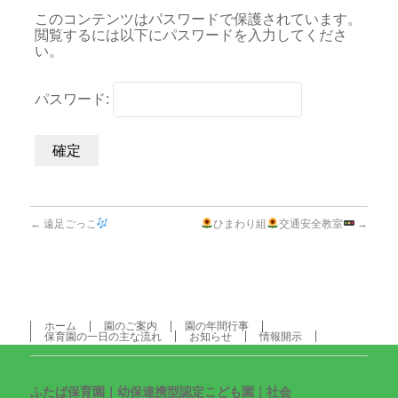
このコンテンツはパスワードで保護されています。
閲覧するには以下にパスワードを入力してくださ
い。
パスワード:
←
遠足ごっこ
ひまわり組
交通安全教室
→
ホーム
園のご案内
園の年間行事
保育園の一日の主な流れ
お知らせ
情報開示
ふたば保育園｜幼保連携型認定こども園｜社会